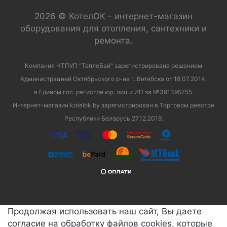
2026 © КотелОК - интернет-магазин
оборудования для отопления, сантехники и
ремонта.
Компания ЧТПУП "ТеплоБай" зарегистрирована решением
Администрацией Октябрьского р-на г. Витебска от 18.07.2014,
в Едином гос. регистре юр. лиц и ИП за №391395755.
Интернет-магазин kotelok.by зарегистрирован в Торговом реестре
Республики Беларусь 27.12.2019.
Продолжая использовать наш сайт, Вы даете
согласие на обработку файлов cookies, которые